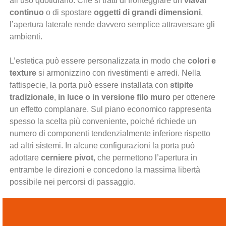
all’uso quotidiano. Che si tratti di fronteggiare un
viavai
continuo
o di spostare
oggetti di grandi dimensioni
,
l’apertura laterale rende davvero semplice attraversare gli
ambienti.
L’estetica può essere personalizzata in modo che
colori e
texture
si armonizzino con rivestimenti e arredi. Nella
fattispecie, la porta può essere installata con
stipite
tradizionale
,
in luce o in versione filo muro
per ottenere
un effetto complanare. Sul piano economico rappresenta
spesso la scelta più conveniente, poiché richiede un
numero di componenti tendenzialmente inferiore rispetto
ad altri sistemi. In alcune configurazioni la porta può
adottare
cerniere pivot
, che permettono l’apertura in
entrambe le direzioni e concedono la massima libertà
possibile nei percorsi di passaggio.