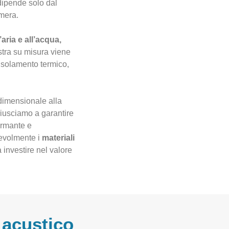
 dipende solo dal
amera.
’aria e all’acqua,
stra su misura viene
 isolamento termico,
 dimensionale alla
riusciamo a garantire
formante e
pevolmente i
materiali
a investire nel valore
 acustico