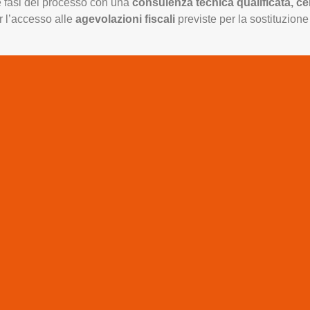
le fasi del processo con una
consulenza tecnica qualificata, cer
r l’accesso alle
agevolazioni fiscali
previste per la sostituzione 