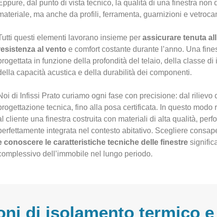
Eppure, dal punto di vista tecnico, la qualità di una finestra non
materiale, ma anche da profili, ferramenta, guarnizioni e vetroc
Tutti questi elementi lavorano insieme per
assicurare tenuta all
resistenza al vento
e comfort costante durante l’anno. Una fine
progettata in funzione della profondità del telaio, della classe di
della capacità acustica e della durabilità dei componenti.
Noi di Infissi Prato curiamo ogni fase con precisione: dal rilievo
progettazione tecnica, fino alla posa certificata. In questo modo 
al cliente una finestra costruita con materiali di alta qualità, per
perfettamente integrata nel contesto abitativo. Scegliere consa
e conoscere le caratteristiche tecniche delle finestre
signific
complessivo dell’immobile nel lungo periodo.
oni di isolamento termico e