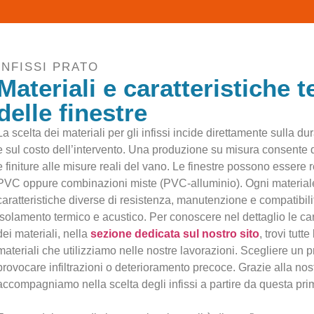
INFISSI PRATO
Materiali e caratteristiche 
delle finestre
La scelta dei materiali per gli infissi incide direttamente sulla du
e sul costo dell’intervento. Una produzione su misura consente 
e finiture alle misure reali del vano. Le finestre possono essere r
PVC oppure combinazioni miste (PVC-alluminio). Ogni material
caratteristiche diverse di resistenza, manutenzione e compatibili
isolamento termico e acustico. Per conoscere nel dettaglio le car
dei materiali, nella
sezione dedicata sul nostro sito
, trovi tutt
materiali che utilizziamo nelle nostre lavorazioni. Scegliere un 
provocare infiltrazioni o deterioramento precoce. Grazie alla nos
accompagniamo nella scelta degli infissi a partire da questa pri