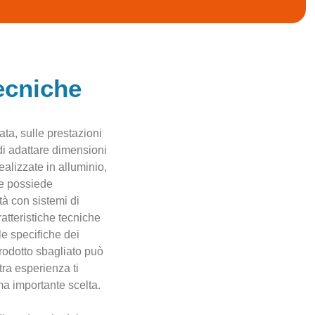
tecniche
rata, sulle prestazioni
di adattare dimensioni
ealizzate in alluminio,
e possiede
tà con sistemi di
atteristiche tecniche
e le specifiche dei
prodotto sbagliato può
tra esperienza ti
ma importante scelta.