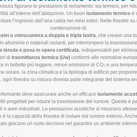
isura figurano le prestazioni di isolamento: sia termico, per rid
llità all’interno dell’abitazione. Un buon
isolamento termico
è 
mitare l’ingresso dell’aria calda nei mesi estivi. Nelle finestre su 
combinazione di:
sivi o vetrocamera a doppia e tripla lastra
, che creano una ba
in alluminio o materiali isolanti, per interrompere la trasmissione 
a tenuta e posa in opera certificata
, indispensabili per eliminar
ori di
trasmittanza termica (Uw)
conformi alle normative europee
 in bollette più leggere, minori emissioni di CO₂ e una temperatu
 solare, la zona climatica e la tipologia di edificio per proporre
, ogni finestra su misura diventa parte integrante del sistema en
 performante deve assicurare anche un efficace
isolamento acust
profili progettati per ridurre la trasmissione del rumore. Questo è 
ali o aree industriali. Le prestazioni acustiche si misurano attrave
e è la capacità della finestra di isolare dal rumore esterno. Anch
 telaio giocano un ruolo decisivo nel garantire un ambiente interno