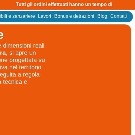
Tutti gli ordini effettuati hanno un tempo di attesa di 40 gior
bili e zanzariere
Lavori
Bonus e detrazioni
Blog
Contatti
e
e dimensioni reali
ra
, si apre un
iene progettata su
va nel territorio
eguita a regola
a tecnica e