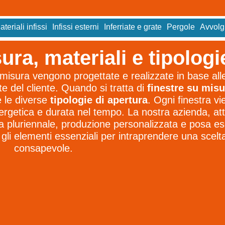
ateriali infissi
Infissi esterni
Inferriate e grate
Pergole
Avvolgi
ura, materiali e tipologi
 misura vengono progettate e realizzate in base all
te del cliente. Quando si tratta di
finestre su misu
 le diverse
tipologie di apertura
. Ogni finestra v
ergetica e durata nel tempo. La nostra azienda, atti
za pluriennale, produzione personalizzata e posa es
gli elementi essenziali per intraprendere una scelt
consapevole.