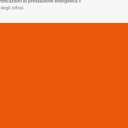
tificazioni di prestazione energetica
e
degli infissi.