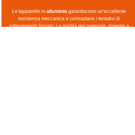
Le tapparelle in
alluminio
garantiscono un’eccellente
resistenza meccanica e contrastano i tentativi di
sollevamento forzato. La rigidità del materiale, insieme a
guide laterali rinforzate
e
blocchi automatici
, crea una
barriera stabile e difficilmente manomettibile. Alcune
versioni includono poi
serrature di sicurezza
o
sistemi
di chiusura automatica
, che bloccano il telo una volta
abbassato e ne impediscono l’apertura dall’esterno.
La tecnologia amplifica l’efficacia di questi sistemi. Le
tapparelle motorizzate
possono essere integrate con
impianti domotici
e controllate tramite app o assistente
vocale. È possibile impostare orari di movimento, gestire
le aperture da remoto o simulare la presenza in casa
quando l’abitazione è vuota. L’integrazione con sensori
di movimento e sistemi d’allarme consente di rilevare in
tempo reale eventuali manomissioni e di attivare
tempestivamente le misure di sicurezza.