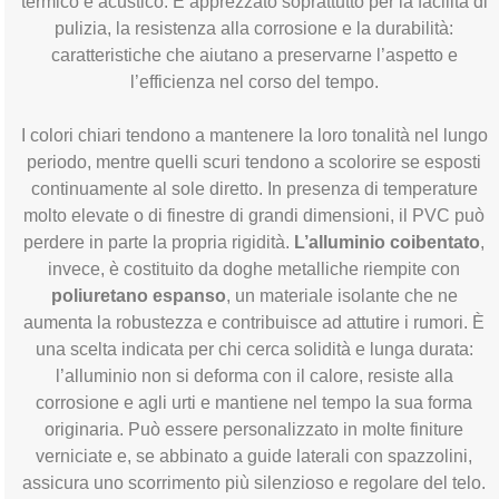
termico e acustico. È apprezzato soprattutto per la facilità di
pulizia, la resistenza alla corrosione e la durabilità:
caratteristiche che aiutano a preservarne l’aspetto e
l’efficienza nel corso del tempo.
I colori chiari tendono a mantenere la loro tonalità nel lungo
periodo, mentre quelli scuri tendono a scolorire se esposti
continuamente al sole diretto. In presenza di temperature
molto elevate o di finestre di grandi dimensioni, il PVC può
perdere in parte la propria rigidità.
L’alluminio coibentato
,
invece, è costituito da doghe metalliche riempite con
poliuretano espanso
, un materiale isolante che ne
aumenta la robustezza e contribuisce ad attutire i rumori. È
una scelta indicata per chi cerca solidità e lunga durata:
l’alluminio non si deforma con il calore, resiste alla
corrosione e agli urti e mantiene nel tempo la sua forma
originaria. Può essere personalizzato in molte finiture
verniciate e, se abbinato a guide laterali con spazzolini,
assicura uno scorrimento più silenzioso e regolare del telo.