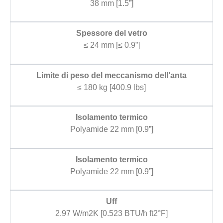
38 mm [1.5”]
Spessore del vetro
≤ 24 mm [≤ 0.9”]
Limite di peso del meccanismo dell’anta
≤ 180 kg [400.9 lbs]
Isolamento termico
Polyamide 22 mm [0.9”]
Isolamento termico
Polyamide 22 mm [0.9”]
Uff
2.97 W/m2K [0.523 BTU/h ft2°F]