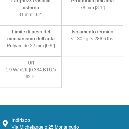
Larghezza visibile
Profondità dell’anta
esterna
78 mm [3.1”]
81 mm [3.2”]
Limite di peso del
Isolamento termico
meccanismo dell’anta
≤ 130 kg [≤ 286.6 lbs]
Polyamide 22 mm [0.9”]
Uff
1.9 W/m2K [0.334 BTU/h
ft2°F]
Indirizzo
Via Michelangelo 25 Montemurlo