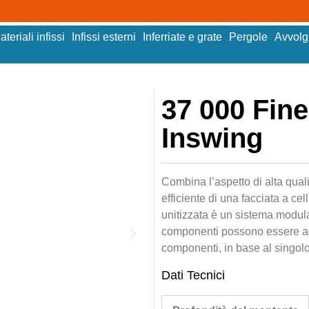
ateriali infissi
Infissi esterni
Inferriate e grate
Pergole
Avvolgi
37 000 Fine
Inswing
Combina l’aspetto di alta quali
efficiente di una facciata a ce
unitizzata è un sistema modulare
componenti possono essere adat
componenti, in base al singolo
Dati Tecnici