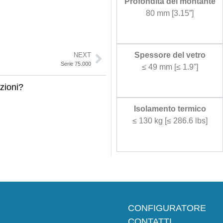
Profondità del montante
80 mm [3.15”]
Spessore del vetro
NEXT
Serie 75.000
≤ 49 mm [≤ 1.9”]
zioni?
Isolamento termico
≤ 130 kg [≤ 286.6 lbs]
CONFIGURATORE
CONTATTI