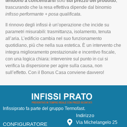
tendono a concentrarsi
solo
sul prezzo del prodotto
,
trascurando che la resa effettiva dipende dal binomio
infisso performante + posa qualificata
.
Il rinnovo degli infissi è un’operazione che incide su
parametri misurabili: trasmittanza, isolamento, tenuta
all’aria. L’edificio cambia nel suo funzionamento
quotidiano, più che nella sua estetica. È un intervento che
integra miglioramento prestazionale e incentivo fiscale,
con una logica chiara: intervenire sul punto in cui si
verifica la dispersione per agire sulla causa, non
sull’effetto. Con il Bonus Casa conviene davvero!
Infissiprato fa parte del gruppo
Termofast
.
Indirizzo
Via Michelangelo 25
CONFIGURATORE